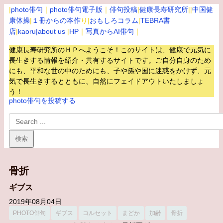
|
photo俳句
｜
photo俳句電子版
｜
俳句投稿
|
健康長寿研究所
||
中国健
康体操
|
１冊からの本作
り|
おもしろコラム
|
TEBRA書
店
|
kaoru
|about us
|
HP
｜
写真からAI俳句
｜
健康長寿研究所のＨＰへようこそ！このサイトは、健康で元気に
長生きする情報を紹介・共有するサイトです。
ご自分自身のため
にも、平和な世の中のためにも、子や孫や国に迷惑をかけず、元
気で長生きするとともに、自然にフェイドアウトいたしましょ
う！
photo俳句を投稿する
骨折
ギブス
2019年08月04日
PHOTO俳句
ギブス
コルセット
まどか
加齢
骨折