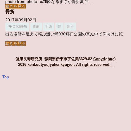
photo from photo-ac加齢なるまさか骨折夏ギ ...
続きを見る
骨折
2017年09月02日
PHOTO俳句
勝爺
手術
蝉
骨折
出る場所を違えて転ぶ迷い蝉930郷戸公園の真ん中で仰向けに転
...
続きを見る
健康長寿研究所 静岡県伊東市宇佐美3629-82
Copyright(c)
2016 kenkoutyoujyukenkyujyo
. All rights reserved.
Top