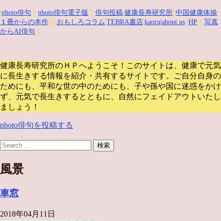
|
photo俳句
｜
photo俳句電子版
｜
俳句投稿
|
健康長寿研究所
||
中国健康体操
|
１冊からの本作
り|
おもしろコラム
|
TEBRA書店
|
kaoru
|about us
|
HP
｜
写真
からAI俳句
｜
健康長寿研究所のＨＰへようこそ！このサイトは、健康で元気
に長生きする情報を紹介・共有するサイトです。
ご自分自身の
ためにも、平和な世の中のためにも、子や孫や国に迷惑をかけ
ず、元気で長生きするとともに、自然にフェイドアウトいたし
ましょう！
photo俳句を投稿する
風景
車窓
2018年04月11日