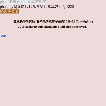
photo俳句
まどか
春
車窓
風景
photo by kj春惜しむ風景変わる車窓かな1220
続きを見る
健康長寿研究所 静岡県伊東市宇佐美3629-82
Copyright(c)
2016 kenkoutyoujyukenkyujyo
. All rights reserved.
Top