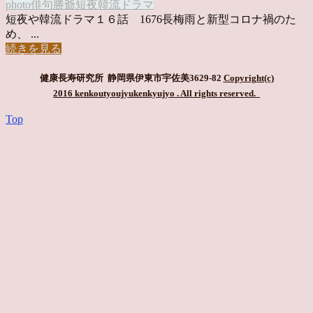
photo俳句
勝爺
短夜
韓流ドラマ
短夜や韓流ドラマ１６話 1676長梅雨と新型コロナ禍のた
め、 ...
続きを見る
健康長寿研究所 静岡県伊東市宇佐美3629-82
Copyright(c)
2016 kenkoutyoujyukenkyujyo
. All rights reserved.
Top