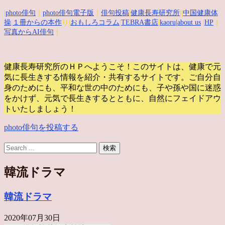
|
photo俳句
｜
photo俳句電子版
｜
俳句投稿
|
健康長寿研究所
||
中国健康体
操
|
１冊からの本作
り|
おもしろコラム
|
TEBRA書店
|
kaoru
|about us
|
HP
｜
写真からAI俳句
｜
健康長寿研究所のＨＰへようこそ！このサイトは、健康で元
気に長生きする情報を紹介・共有するサイトです。
ご自分自
身のためにも、平和な世の中のためにも、子や孫や国に迷惑
をかけず、元気で長生きするとともに、自然にフェイドアウ
トいたしましょう！
photo俳句を投稿する
韓流ドラマ
韓流ドラマ
2020年07月30日