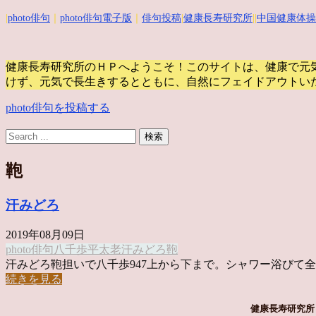
|
photo俳句
｜
photo俳句電子版
｜
俳句投稿
|
健康長寿研究所
||
中国健康体操
健康長寿研究所のＨＰへようこそ！このサイトは、健康で元
けず、元気で長生きするとともに、自然にフェイドアウトい
photo俳句を投稿する
鞄
汗みどろ
2019年08月09日
photo俳句
八千歩
平太老
汗みどろ
鞄
汗みどろ鞄担いで八千歩947上から下まで。シャワー浴びて全部 
続きを見る
健康長寿研究所 