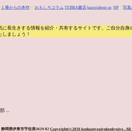
|
１冊からの本作
り|
おもしろコラム
|
TEBRA書店
|
kaoru
|about us
|
HP
｜
写真
気に長生きする情報を紹介・共有するサイトです。
ご自分自身
たしましょう！
...
静岡県伊東市宇佐美3629-82
Copyright(c) 2016 kenkoutyoujyukenkyujyo
. All