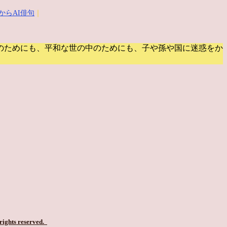
からAI俳句
｜
のためにも、平和な世の中のためにも、子や孫や国に迷惑をか
 rights reserved.