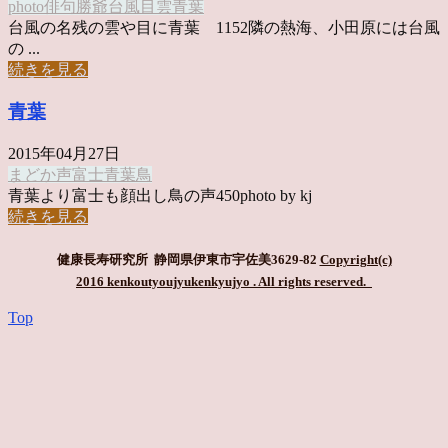
photo俳句
勝爺
台風
目
雲
青葉
台風の名残の雲や目に青葉 1152隣の熱海、小田原には台風
の ...
続きを見る
青葉
2015年04月27日
まどか
声
富士
青葉
鳥
青葉より富士も顔出し鳥の声450photo by kj
続きを見る
健康長寿研究所 静岡県伊東市宇佐美3629-82
Copyright(c)
2016 kenkoutyoujyukenkyujyo
. All rights reserved.
Top