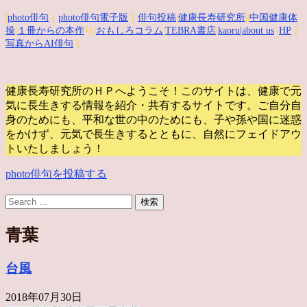
|
photo俳句
｜
photo俳句電子版
｜
俳句投稿
|
健康長寿研究所
||
中国健康体
操
|
１冊からの本作
り|
おもしろコラム
|
TEBRA書店
|
kaoru
|about us
|
HP
｜
写真からAI俳句
｜
健康長寿研究所のＨＰへようこそ！このサイトは、健康で元
気に長生きする情報を紹介・共有するサイトです。
ご自分自
身のためにも、平和な世の中のためにも、子や孫や国に迷惑
をかけず、元気で長生きするとともに、自然にフェイドアウ
トいたしましょう！
photo俳句を投稿する
青葉
台風
2018年07月30日