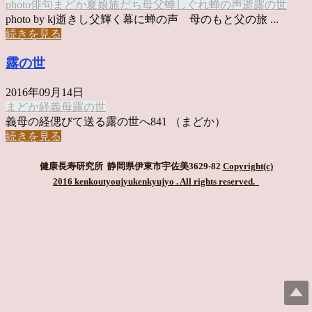
photo俳句
まどか
夏
娘
旅だち
母
父
蝉しぐれ
蝉の声
逝
露の世
photo by kj逝きし父輝く幕に蝉の声 母のもと父の旅 ...
続きを見る
露の世
2016年09月14日
まどか
経
義母
露の世
義母の経偲びて送る露の世へ841 （まどか）
続きを見る
健康長寿研究所 静岡県伊東市宇佐美3629-82
Copyright(c)
2016 kenkoutyoujyukenkyujyo
. All rights reserved.