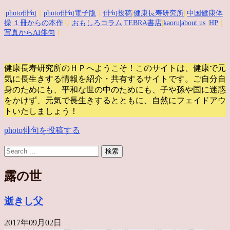
|
photo俳句
｜
photo俳句電子版
｜
俳句投稿
|
健康長寿研究所
||
中国健康体
操
|
１冊からの本作
り|
おもしろコラム
|
TEBRA書店
|
kaoru
|about us
|
HP
｜
写真からAI俳句
｜
健康長寿研究所のＨＰへようこそ！このサイトは、健康で元
気に長生きする情報を紹介・共有するサイトです。
ご自分自
身のためにも、平和な世の中のためにも、子や孫や国に迷惑
をかけず、元気で長生きするとともに、自然にフェイドアウ
トいたしましょう！
photo俳句を投稿する
露の世
逝きし父
2017年09月02日