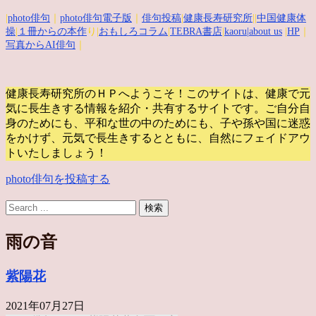
|
photo俳句
｜
photo俳句電子版
｜
俳句投稿
|
健康長寿研究所
||
中国健康体
操
|
１冊からの本作
り|
おもしろコラム
|
TEBRA書店
|
kaoru
|about us
|
HP
｜
写真からAI俳句
｜
健康長寿研究所のＨＰへようこそ！このサイトは、健康で元
気に長生きする情報を紹介・共有するサイトです。
ご自分自
身のためにも、平和な世の中のためにも、子や孫や国に迷惑
をかけず、元気で長生きするとともに、自然にフェイドアウ
トいたしましょう！
photo俳句を投稿する
雨の音
紫陽花
2021年07月27日