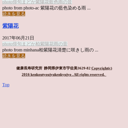
photo俳句
まどか
紫陽花
藍色
雨の音
photo from photo-ac 紫陽花の藍色染める雨 ...
続きを見る
紫陽花
2017年06月21日
photo俳句
まどか
柏
紫陽花
雨の音
photo from minhana柏紫陽花清楚に咲きし雨の ...
続きを見る
健康長寿研究所 静岡県伊東市宇佐美3629-82
Copyright(c)
2016 kenkoutyoujyukenkyujyo
. All rights reserved.
Top