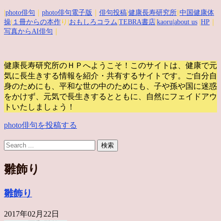
|
photo俳句
｜
photo俳句電子版
｜
俳句投稿
|
健康長寿研究所
||
中国健康体
操
|
１冊からの本作
り|
おもしろコラム
|
TEBRA書店
|
kaoru
|about us
|
HP
｜
写真からAI俳句
｜
健康長寿研究所のＨＰへようこそ！このサイトは、健康で元
気に長生きする情報を紹介・共有するサイトです。
ご自分自
身のためにも、平和な世の中のためにも、子や孫や国に迷惑
をかけず、元気で長生きするとともに、自然にフェイドアウ
トいたしましょう！
photo俳句を投稿する
雛飾り
雛飾り
2017年02月22日