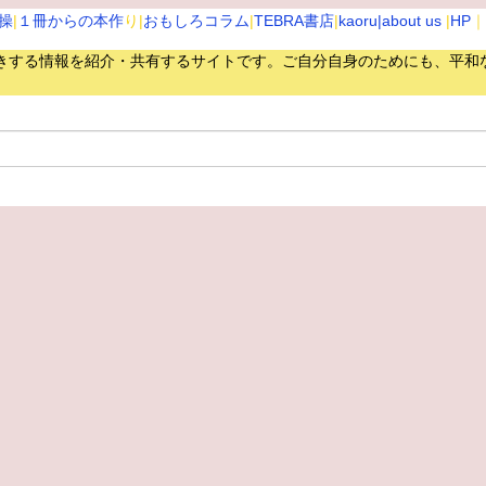
操
|
１冊からの本作
り|
おもしろコラム
|
TEBRA書店
|
kaoru
|about us
|
HP
｜
きする情報を紹介・共有するサイトです。
ご自分自身のためにも、平和