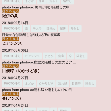
PHOTO俳句
まどか
梅雨
走る子
陽射し
photo from photo-ac 梅雨が明け陽射しの中 ...
続きを見る
紀伊の夏
2018年09月14日
PHOTO俳句
夏
平太老
目覚め
紀伊
陽射し
目覚めなば陽射しは強し紀伊の夏835
続きを見る
ヒアシンス
2018年05月06日
PHOTO俳句
ヒアシンス
まどか
病室
窓
陽射し
photo from photo-ac病室の陽射しの窓のヒア ...
続きを見る
目借時（めかりどき）
2018年04月27日
PHOTO俳句
まどか
めかりどき
濡れ縁
目借時
陽射し
photo from photo-ac濡れ縁や陽射しの中の目 ...
続きを見る
杏(アンズ）
2018年04月24日