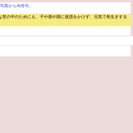
写真からAI俳句
｜
な世の中のためにも、子や孫や国に迷惑をかけず、元気で長生きする