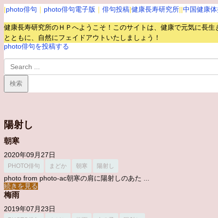
|
photo俳句
｜
photo俳句電子版
｜
俳句投稿
|
健康長寿研究所
||
中国健康体
健康長寿研究所のＨＰへようこそ！このサイトは、健康で元気に長生
とともに、自然にフェイドアウトいたしましょう！
photo俳句を投稿する
陽射し
朝寒
2020年09月27日
PHOTO俳句
まどか
朝寒
陽射し
photo from photo-ac朝寒の肩に陽射しのあた ...
続きを見る
梅雨
2019年07月23日