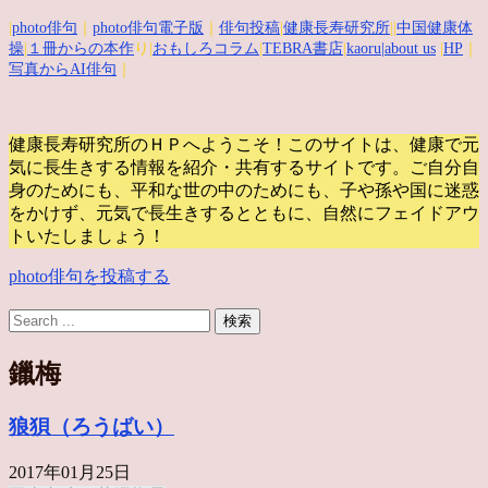
|
photo俳句
｜
photo俳句電子版
｜
俳句投稿
|
健康長寿研究所
||
中国健康体
操
|
１冊からの本作
り|
おもしろコラム
|
TEBRA書店
|
kaoru
|about us
|
HP
｜
写真からAI俳句
｜
健康長寿研究所のＨＰへようこそ！このサイトは、健康で元
気に長生きする情報を紹介・共有するサイトです。
ご自分自
身のためにも、平和な世の中のためにも、子や孫や国に迷惑
をかけず、元気で長生きするとともに、自然にフェイドアウ
トいたしましょう！
photo俳句を投稿する
鑞梅
狼狽（ろうばい）
2017年01月25日