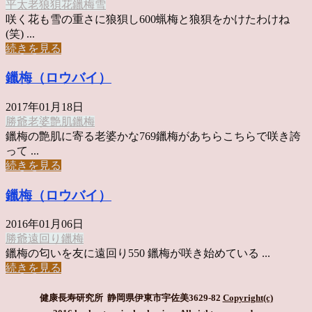
平太老
狼狽
花
鑞梅
雪
咲く花も雪の重さに狼狽し600蝋梅と狼狽をかけたわけね
(笑) ...
続きを見る
鑞梅（ロウバイ）
2017年01月18日
勝爺
老婆
艶肌
鑞梅
鑞梅の艶肌に寄る老婆かな769鑞梅があちらこちらで咲き誇
って ...
続きを見る
鑞梅（ロウバイ）
2016年01月06日
勝爺
遠回り
鑞梅
鑞梅の匂いを友に遠回り550 鑞梅が咲き始めている ...
続きを見る
健康長寿研究所 静岡県伊東市宇佐美3629-82
Copyright(c)