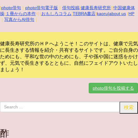
|
photo俳句
｜
photo俳句電子版
｜
俳句投稿
|
健康長寿研究所
||
中国健康体
操
|
１冊からの本作
り|
おもしろコラム
|
TEBRA書店
|
kaoru
|about us
|
HP
｜
写真からAI俳句
｜
健康長寿研究所のＨＰへようこそ！このサイトは、健康で元気
に長生きする情報を紹介・共有するサイトです。
ご自分自身の
ためにも、平和な世の中のためにも、子や孫や国に迷惑をかけ
ず、元気で長生きするとともに、自然にフェイドアウトいたし
ましょう！
photo俳句を投稿する
酢