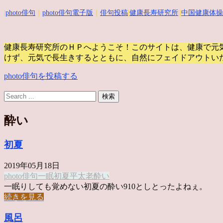
|
photo俳句
｜
photo俳句電子版
｜
俳句投稿
|
健康長寿研究所
||
中国健康体操
健康長寿研究所のＨＰへようこそ！このサイトは、健康で元
けず、元気で長生きするとともに、自然にフェイドアウトい
photo俳句を投稿する
酔い
初夏
2019年05月18日
photo俳句
一眠
初夏
平太老
酔い
一眠りしても覚めない初夏の酔い910としとったよねぇ。
続きを見る
風呂