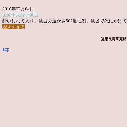
2016年02月04日
梁庵平太
酔い
風呂
酔いしれて入りし風呂の温かさ502度恒例、風呂で死にかけてま 
続きを見る
健康長寿研究所 
Top