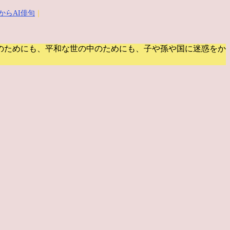
からAI俳句
｜
のためにも、平和な世の中のためにも、子や孫や国に迷惑をか