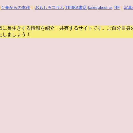
|
１冊からの本作
り|
おもしろコラム
|
TEBRA書店
|
kaoru
|about us
|
HP
｜
写真
気に長生きする情報を紹介・共有するサイトです。
ご自分自身
たしましょう！