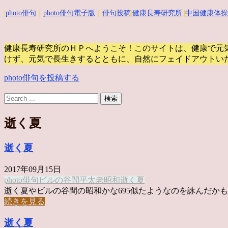
|
photo俳句
｜
photo俳句電子版
｜
俳句投稿
|
健康長寿研究所
||
中国健康体操
健康長寿研究所のＨＰへようこそ！このサイトは、健康で元
けず、元気で長生きするとともに、自然にフェイドアウトい
photo俳句を投稿する
逝く夏
逝く夏
2017年09月15日
photo俳句
ビルの谷間
平太老
昭和
逝く夏
逝く夏やビルの谷間の昭和かな695似たようなのを詠んだかも。 
続きを見る
逝く夏