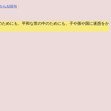
からAI俳句
｜
のためにも、平和な世の中のためにも、子や孫や国に迷惑をか