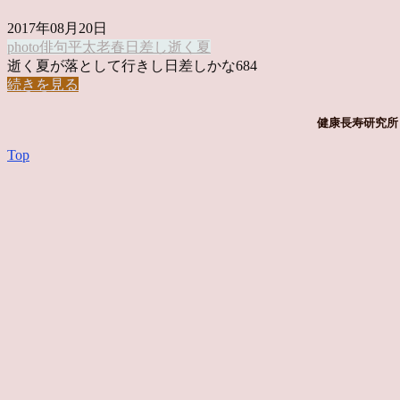
2017年08月20日
photo俳句
平太老
春日差し
逝く夏
逝く夏が落として行きし日差しかな684
続きを見る
健康長寿研究所 
Top