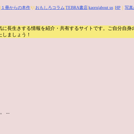
|
１冊からの本作
り|
おもしろコラム
|
TEBRA書店
|
kaoru
|about us
|
HP
｜
写真
気に長生きする情報を紹介・共有するサイトです。
ご自分自身
たしましょう！
...