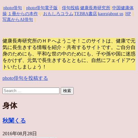
|
photo俳句
｜
photo俳句電子版
｜
俳句投稿
|
健康長寿研究所
||
中国健康体
操
|
１冊からの本作
り|
おもしろコラム
|
TEBRA書店
|
kaoru
|about us
|
HP
｜
写真からAI俳句
｜
健康長寿研究所のＨＰへようこそ！このサイトは、健康で元
気に長生きする情報を紹介・共有するサイトです。
ご自分自
身のためにも、平和な世の中のためにも、子や孫や国に迷惑
をかけず、元気で長生きするとともに、自然にフェイドアウ
トいたしましょう！
photo俳句を投稿する
身体
秋闌くる
2016年08月28日