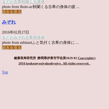
まどか
古希
秋闌くる
身体
photo from fhoto-ac秋闌くる古希の身体の疲 ...
続きを見る
みぞれ
2016年02月27日
まどか
みぞれ
古希
朝
身体
photo from ashinariふと気付く古希の身体に ...
続きを見る
健康長寿研究所 静岡県伊東市宇佐美3629-82
Copyright(c)
2016 kenkoutyoujyukenkyujyo
. All rights reserved.
Top