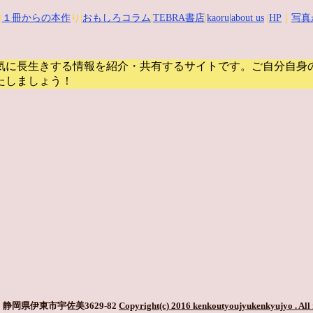
|
１冊からの本作
り|
おもしろコラム
|
TEBRA書店
|
kaoru
|about us
|
HP
｜
写真
気に長生きする情報を紹介・共有するサイトです。
ご自分自身
たしましょう！
静岡県伊東市宇佐美3629-82
Copyright(c) 2016 kenkoutyoujyukenkyujyo
. All