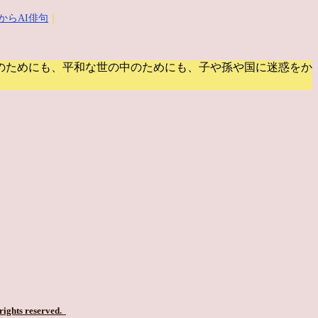
からAI俳句
｜
のためにも、平和な世の中のためにも、子や孫や国に迷惑をか
 rights reserved.