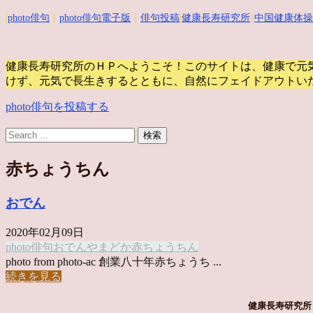
|
photo俳句
｜
photo俳句電子版
｜
俳句投稿
|
健康長寿研究所
||
中国健康体操
健康長寿研究所のＨＰへようこそ！このサイトは、健康で元
けず、元気で長生きするとともに、自然にフェイドアウトい
photo俳句を投稿する
赤ちょうちん
おでん
2020年02月09日
photo俳句
おでんや
まどか
赤ちょうちん
photo from photo-ac 創業八十年赤ちょうち ...
続きを見る
健康長寿研究所 