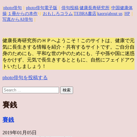
|
photo俳句
｜
photo俳句電子版
｜
俳句投稿
|
健康長寿研究所
||
中国健康体
操
|
１冊からの本作
り|
おもしろコラム
|
TEBRA書店
|
kaoru
|about us
|
HP
｜
写真からAI俳句
｜
健康長寿研究所のＨＰへようこそ！このサイトは、健康で元
気に長生きする情報を紹介・共有するサイトです。
ご自分自
身のためにも、平和な世の中のためにも、子や孫や国に迷惑
をかけず、元気で長生きするとともに、自然にフェイドアウ
トいたしましょう！
photo俳句を投稿する
賽銭
賽銭
2019年01月05日