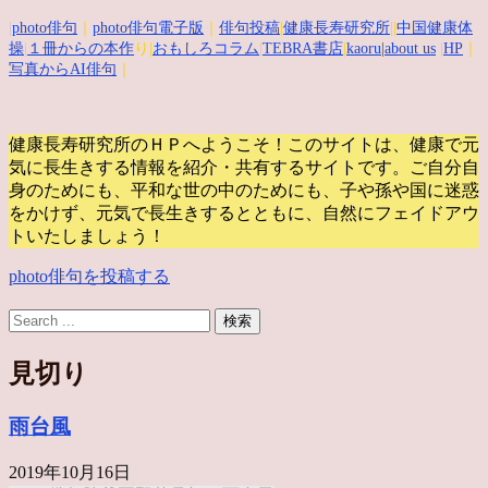
|
photo俳句
｜
photo俳句電子版
｜
俳句投稿
|
健康長寿研究所
||
中国健康体
操
|
１冊からの本作
り|
おもしろコラム
|
TEBRA書店
|
kaoru
|about us
|
HP
｜
写真からAI俳句
｜
健康長寿研究所のＨＰへようこそ！このサイトは、健康で元
気に長生きする情報を紹介・共有するサイトです。
ご自分自
身のためにも、平和な世の中のためにも、子や孫や国に迷惑
をかけず、元気で長生きするとともに、自然にフェイドアウ
トいたしましょう！
photo俳句を投稿する
見切り
雨台風
2019年10月16日