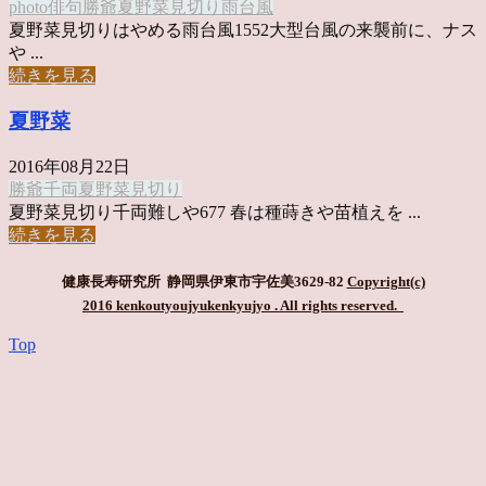
photo俳句
勝爺
夏野菜
見切り
雨台風
夏野菜見切りはやめる雨台風1552大型台風の来襲前に、ナス
や ...
続きを見る
夏野菜
2016年08月22日
勝爺
千両
夏野菜
見切り
夏野菜見切り千両難しや677 春は種蒔きや苗植えを ...
続きを見る
健康長寿研究所 静岡県伊東市宇佐美3629-82
Copyright(c)
2016 kenkoutyoujyukenkyujyo
. All rights reserved.
Top