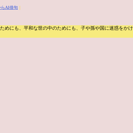
らAI俳句
｜
ためにも、平和な世の中のためにも、子や孫や国に迷惑をかけ