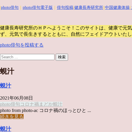
|
photo俳句
｜
photo俳句電子版
｜
俳句投稿
|
健康長寿研究所
||
中国健康体操
|
健康長寿研究所のＨＰへようこそ！このサイトは、健康で元気
ず、元気で長生きするとともに、自然にフェイドアウトいたし
photo俳句を投稿する
蜆汁
蜆汁
2021年06月08日
photo俳句
コロナ禍
まどか
蜆汁
photo from photo-ac コロナ禍のほっとひと ...
続きを見る
蜆汁