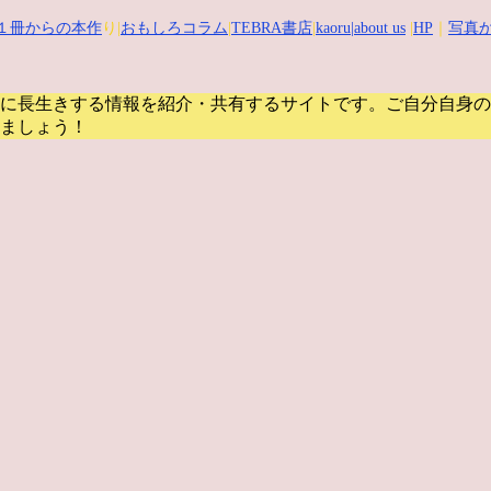
１冊からの本作
り|
おもしろコラム
|
TEBRA書店
|
kaoru
|about us
|
HP
｜
写真か
に長生きする情報を紹介・共有するサイトです。
ご自分自身の
ましょう！