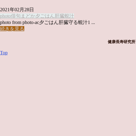
2021年02月28日
photo俳句
まどか
夕ごはん
肝臓
蜆汁
photo from photo-ac夕ごはん肝臓守る蜆汁1 ...
続きを見る
健康長寿研究所 
Top