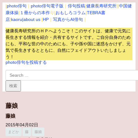
|
photo俳句
｜
photo俳句電子版
｜
俳句投稿
|
健康長寿研究所
||
中国健
康体操
|
１冊からの本作
り|
おもしろコラム
|
TEBRA書
店
|
kaoru
|about us
|
HP
｜
写真からAI俳句
｜
健康長寿研究所のＨＰへようこそ！このサイトは、健康で元気に
長生きする情報を紹介・共有するサイトです。
ご自分自身のため
にも、平和な世の中のためにも、子や孫や国に迷惑をかけず、元
気で長生きするとともに、自然にフェイドアウトいたしましょ
う！
photo俳句を投稿する
藤娘
藤娘
2015年04月02日
まどか
藤
藤娘