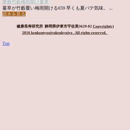
勝爺
竹藪梅雨開け
蔓草
蔓草が竹藪覆い梅雨開ける659 早くも夏バテ気味。 ...
続きを見る
健康長寿研究所 静岡県伊東市宇佐美3629-82
Copyright(c)
2016 kenkoutyoujyukenkyujyo
. All rights reserved.
Top