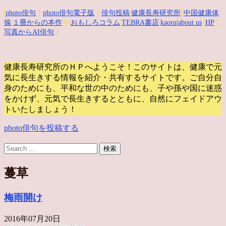
|
photo俳句
｜
photo俳句電子版
｜
俳句投稿
|
健康長寿研究所
||
中国健康体
操
|
１冊からの本作
り|
おもしろコラム
|
TEBRA書店
|
kaoru
|about us
|
HP
｜
写真からAI俳句
｜
健康長寿研究所のＨＰへようこそ！このサイトは、健康で元
気に長生きする情報を紹介・共有するサイトです。
ご自分自
身のためにも、平和な世の中のためにも、子や孫や国に迷惑
をかけず、元気で長生きするとともに、自然にフェイドアウ
トいたしましょう！
photo俳句を投稿する
蔓草
梅雨開け
2016年07月20日