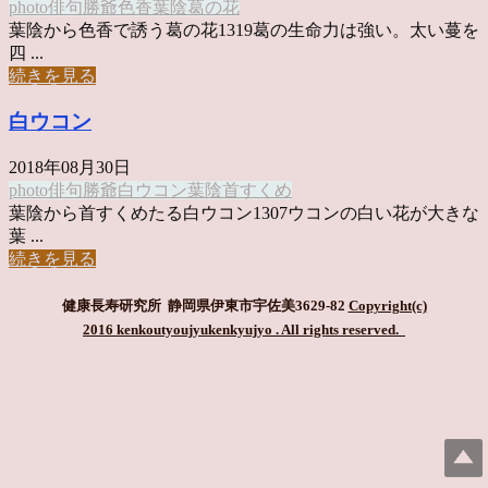
photo俳句
勝爺
色香
葉陰
葛の花
葉陰から色香で誘う葛の花1319葛の生命力は強い。太い蔓を
四 ...
続きを見る
白ウコン
2018年08月30日
photo俳句
勝爺
白ウコン
葉陰
首すくめ
葉陰から首すくめたる白ウコン1307ウコンの白い花が大きな
葉 ...
続きを見る
健康長寿研究所 静岡県伊東市宇佐美3629-82
Copyright(c)
2016 kenkoutyoujyukenkyujyo
. All rights reserved.