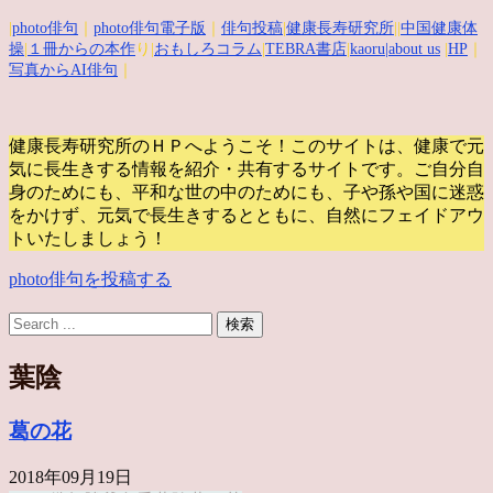
|
photo俳句
｜
photo俳句電子版
｜
俳句投稿
|
健康長寿研究所
||
中国健康体
操
|
１冊からの本作
り|
おもしろコラム
|
TEBRA書店
|
kaoru
|about us
|
HP
｜
写真からAI俳句
｜
健康長寿研究所のＨＰへようこそ！このサイトは、健康で元
気に長生きする情報を紹介・共有するサイトです。
ご自分自
身のためにも、平和な世の中のためにも、子や孫や国に迷惑
をかけず、元気で長生きするとともに、自然にフェイドアウ
トいたしましょう！
photo俳句を投稿する
葉陰
葛の花
2018年09月19日