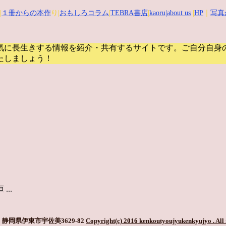
|
１冊からの本作
り|
おもしろコラム
|
TEBRA書店
|
kaoru
|about us
|
HP
｜
写真
気に長生きする情報を紹介・共有するサイトです。
ご自分自身
たしましょう！
..
静岡県伊東市宇佐美3629-82
Copyright(c) 2016 kenkoutyoujyukenkyujyo
. All