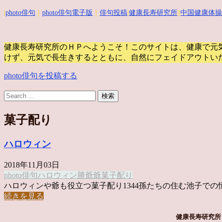
|
photo俳句
｜
photo俳句電子版
｜
俳句投稿
|
健康長寿研究所
||
中国健康体操
健康長寿研究所のＨＰへようこそ！このサイトは、健康で元
けず、元気で長生きするとともに、自然にフェイドアウトい
photo俳句を投稿する
菓子配り
ハロウィン
2018年11月03日
photo俳句
ハロウィン
勝爺
爺
菓子配り
ハロウィンや爺も役立つ菓子配り1344孫たちの住む池子での恒 .
続きを見る
健康長寿研究所 