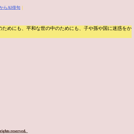
からAI俳句
｜
のためにも、平和な世の中のためにも、子や孫や国に迷惑をか
 rights reserved.