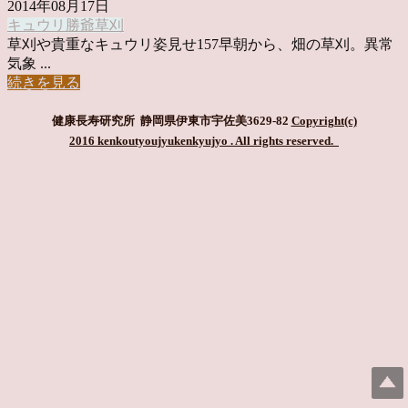
2014年08月17日
キュウリ
勝爺
草刈
草刈や貴重なキュウリ姿見せ157早朝から、畑の草刈。異常
気象 ...
続きを見る
健康長寿研究所 静岡県伊東市宇佐美3629-82
Copyright(c)
2016 kenkoutyoujyukenkyujyo
. All rights reserved.