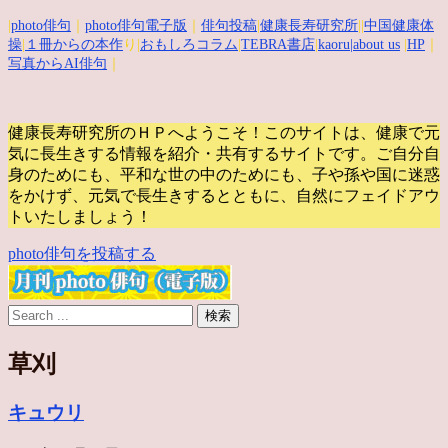
|
photo俳句
｜
photo俳句電子版
｜
俳句投稿
|
健康長寿研究所
||
中国健康体
操
|
１冊からの本作
り|
おもしろコラム
|
TEBRA書店
|
kaoru
|about us
|
HP
｜
写真からAI俳句
｜
健康長寿研究所のＨＰへようこそ！このサイトは、健康で元
気に長生きする情報を紹介・共有するサイトです。
ご自分自
身のためにも、平和な世の中のためにも、子や孫や国に迷惑
をかけず、元気で長生きするとともに、自然にフェイドアウ
トいたしましょう！
photo俳句を投稿する
草刈
キュウリ