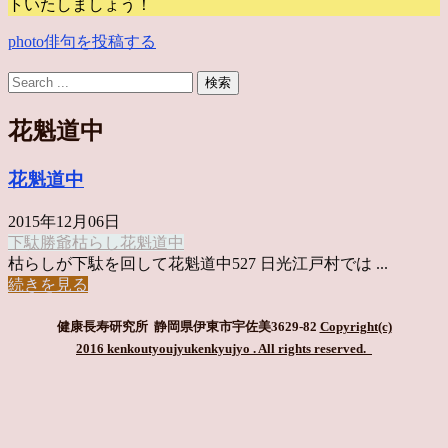
トいたしましょう！
photo俳句を投稿する
花魁道中
花魁道中
2015年12月06日
下駄
勝爺
枯らし
花魁道中
枯らしが下駄を回して花魁道中527 日光江戸村では ...
続きを見る
健康長寿研究所 静岡県伊東市宇佐美3629-82
Copyright(c)
2016 kenkoutyoujyukenkyujyo
. All rights reserved.