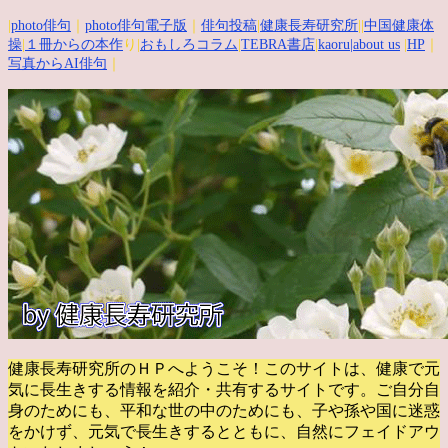
|
photo俳句
｜
photo俳句電子版
｜
俳句投稿
|
健康長寿研究所
||
中国健康体
操
|
１冊からの本作
り|
おもしろコラム
|
TEBRA書店
|
kaoru
|about us
|
HP
｜
写真からAI俳句
｜
健康長寿研究所のＨＰへようこそ！このサイトは、健康で元
気に長生きする情報を紹介・共有するサイトです。
ご自分自
身のためにも、平和な世の中のためにも、子や孫や国に迷惑
をかけず、元気で長生きするとともに、自然にフェイドアウ