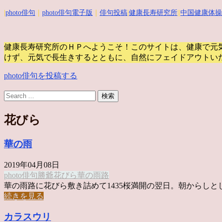
|
photo俳句
｜
photo俳句電子版
｜
俳句投稿
|
健康長寿研究所
||
中国健康体操
健康長寿研究所のＨＰへようこそ！このサイトは、健康で元
けず、元気で長生きするとともに、自然にフェイドアウトい
photo俳句を投稿する
花びら
華の雨
2019年04月08日
photo俳句
勝爺
花びら
華の雨
路
華の雨路に花びら敷き詰めて1435桜満開の翌日。朝からしとし .
続きを見る
カラスウリ