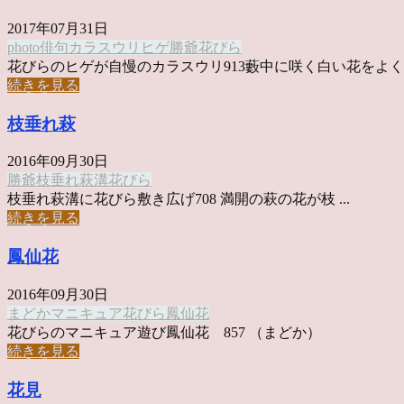
2017年07月31日
photo俳句
カラスウリ
ヒゲ
勝爺
花びら
花びらのヒゲが自慢のカラスウリ913藪中に咲く白い花をよく見 
続きを見る
枝垂れ萩
2016年09月30日
勝爺
枝垂れ萩
溝
花びら
枝垂れ萩溝に花びら敷き広げ708 満開の萩の花が枝 ...
続きを見る
鳳仙花
2016年09月30日
まどか
マニキュア
花びら
鳳仙花
花びらのマニキュア遊び鳳仙花 857 （まどか）
続きを見る
花見