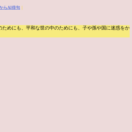
からAI俳句
｜
のためにも、平和な世の中のためにも、子や孫や国に迷惑をか