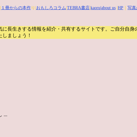
|
１冊からの本作
り|
おもしろコラム
|
TEBRA書店
|
kaoru
|about us
|
HP
｜
写真
気に長生きする情報を紹介・共有するサイトです。
ご自分自身
たしましょう！
..