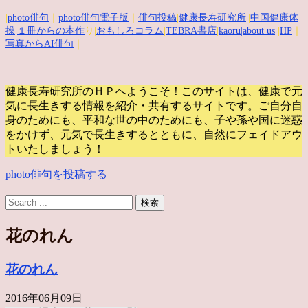
|
photo俳句
｜
photo俳句電子版
｜
俳句投稿
|
健康長寿研究所
||
中国健康体
操
|
１冊からの本作
り|
おもしろコラム
|
TEBRA書店
|
kaoru
|about us
|
HP
｜
写真からAI俳句
｜
健康長寿研究所のＨＰへようこそ！このサイトは、健康で元
気に長生きする情報を紹介・共有するサイトです。
ご自分自
身のためにも、平和な世の中のためにも、子や孫や国に迷惑
をかけず、元気で長生きするとともに、自然にフェイドアウ
トいたしましょう！
photo俳句を投稿する
花のれん
花のれん
2016年06月09日