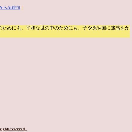
からAI俳句
｜
のためにも、平和な世の中のためにも、子や孫や国に迷惑をか
 rights reserved.