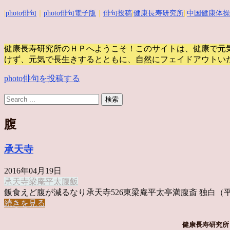
|
photo俳句
｜
photo俳句電子版
｜
俳句投稿
|
健康長寿研究所
||
中国健康体操
健康長寿研究所のＨＰへようこそ！このサイトは、健康で元
けず、元気で長生きするとともに、自然にフェイドアウトい
photo俳句を投稿する
腹
承天寺
2016年04月19日
承天寺
梁庵平太
腹
飯
飯食えど腹が減るなり承天寺526東梁庵平太亭満腹斎 独白（平 .
続きを見る
健康長寿研究所 