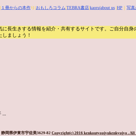
|
１冊からの本作
り|
おもしろコラム
|
TEBRA書店
|
kaoru
|about us
|
HP
｜
写真
気に長生きする情報を紹介・共有するサイトです。
ご自分自身
たしましょう！
..
静岡県伊東市宇佐美3629-82
Copyright(c) 2016 kenkoutyoujyukenkyujyo
. All