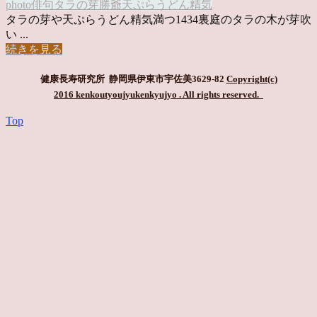
photo俳句
タラの芽
勝爺
天ぷらうどん
精気
タラの芽や天ぷらうどん精気満つ1434裏庭のタラの木が芽吹
い ...
続きを見る
健康長寿研究所 静岡県伊東市宇佐美3629-82
Copyright(c)
2016 kenkoutyoujyukenkyujyo
. All rights reserved.
Top