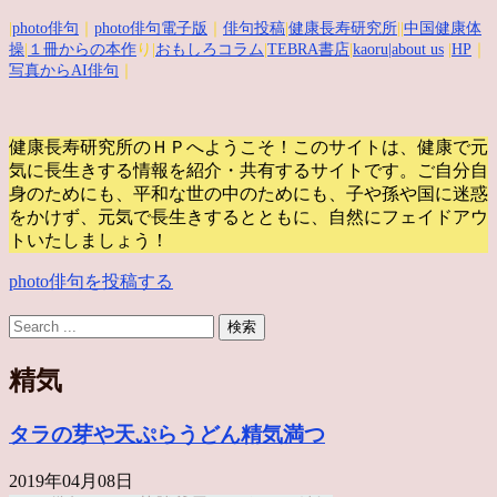
|
photo俳句
｜
photo俳句電子版
｜
俳句投稿
|
健康長寿研究所
||
中国健康体
操
|
１冊からの本作
り|
おもしろコラム
|
TEBRA書店
|
kaoru
|about us
|
HP
｜
写真からAI俳句
｜
健康長寿研究所のＨＰへようこそ！このサイトは、健康で元
気に長生きする情報を紹介・共有するサイトです。
ご自分自
身のためにも、平和な世の中のためにも、子や孫や国に迷惑
をかけず、元気で長生きするとともに、自然にフェイドアウ
トいたしましょう！
photo俳句を投稿する
精気
タラの芽や天ぷらうどん精気満つ
2019年04月08日