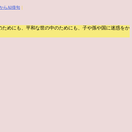
からAI俳句
｜
のためにも、平和な世の中のためにも、子や孫や国に迷惑をか