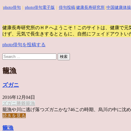
|
photo俳句
｜
photo俳句電子版
｜
俳句投稿
|
健康長寿研究所
||
中国健康体操
健康長寿研究所のＨＰへようこそ！このサイトは、健康で元
けず、元気で長生きするとともに、自然にフェイドアウトい
photo俳句を投稿する
籠漁
ズガニ
2016年12月04日
ズガニ
勝爺
籠漁
籠漁や川に逃げ落つズガニかな746この時期、烏川の中に沈めら 
続きを見る
籠漁