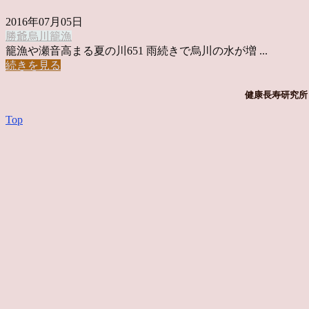
2016年07月05日
勝爺
烏川
籠漁
籠漁や瀬音高まる夏の川651 雨続きで烏川の水が増 ...
続きを見る
健康長寿研究所 
Top