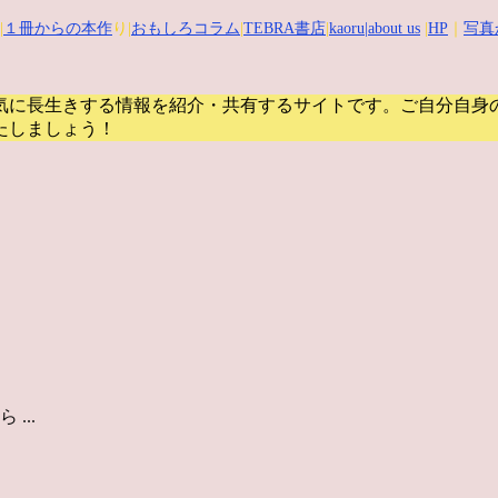
|
１冊からの本作
り|
おもしろコラム
|
TEBRA書店
|
kaoru
|about us
|
HP
｜
写真
気に長生きする情報を紹介・共有するサイトです。
ご自分自身
たしましょう！
...