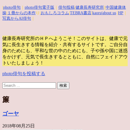
|
photo俳句
｜
photo俳句電子版
｜
俳句投稿
|
健康長寿研究所
||
中国健康体
操
|
１冊からの本作
り|
おもしろコラム
|
TEBRA書店
|
kaoru
|about us
|
HP
｜
写真からAI俳句
｜
健康長寿研究所のＨＰへようこそ！このサイトは、健康で元
気に長生きする情報を紹介・共有するサイトです。
ご自分自
身のためにも、平和な世の中のためにも、子や孫や国に迷惑
をかけず、元気で長生きするとともに、自然にフェイドアウ
トいたしましょう！
photo俳句を投稿する
簾
ゴーヤ
2018年08月25日