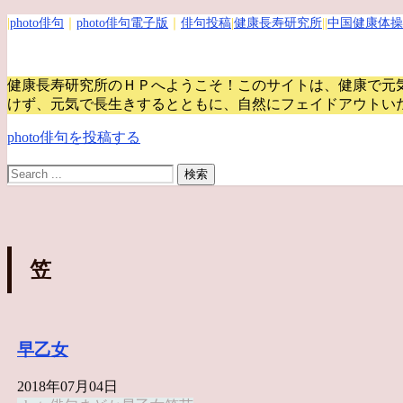
|
photo俳句
｜
photo俳句電子版
｜
俳句投稿
|
健康長寿研究所
||
中国健康体操
健康長寿研究所のＨＰへようこそ！このサイトは、健康で元
けず、元気で長生きするとともに、自然にフェイドアウトい
photo俳句を投稿する
笠
早乙女
2018年07月04日