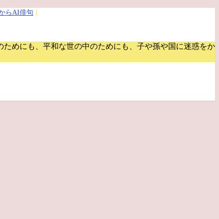
からAI俳句
｜
のためにも、平和な世の中のためにも、子や孫や国に迷惑をか