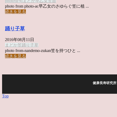
photo俳句
まどか
早乙女
笠
苗
photo from photo-ac早乙女のさゆらぐ笠に植 ...
続きを見る
踊り子草
2016年08月11日
まどか
笠
踊り子草
photo from-nandemo-zukan笠を持つひと ...
続きを見る
健康長寿研究所 
Top