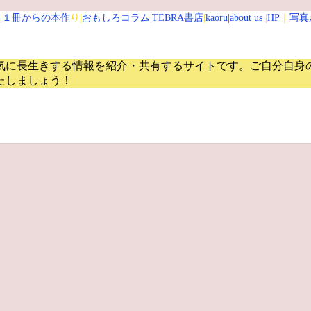
|
１冊からの本作
り|
おもしろコラム
|
TEBRA書店
|
kaoru
|about us
|
HP
｜
写真
気に長生きする情報を紹介・共有するサイトです。
ご自分自身
たしましょう！