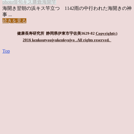
photo俳句
キス
勝爺
海開
竿
海開き翌朝の浜キス竿立つ 1142雨の中行われた海開きの神
事 ...
続きを見る
健康長寿研究所 静岡県伊東市宇佐美3629-82
Copyright(c)
2016 kenkoutyoujyukenkyujyo
. All rights reserved.
Top