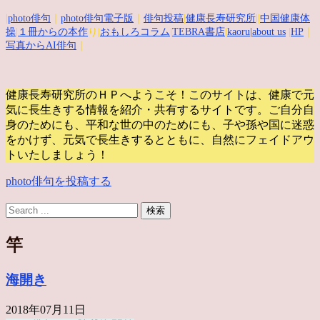
|
photo俳句
｜
photo俳句電子版
｜
俳句投稿
|
健康長寿研究所
||
中国健康体
操
|
１冊からの本作
り|
おもしろコラム
|
TEBRA書店
|
kaoru
|about us
|
HP
｜
写真からAI俳句
｜
健康長寿研究所のＨＰへようこそ！このサイトは、健康で元
気に長生きする情報を紹介・共有するサイトです。
ご自分自
身のためにも、平和な世の中のためにも、子や孫や国に迷惑
をかけず、元気で長生きするとともに、自然にフェイドアウ
トいたしましょう！
photo俳句を投稿する
竿
海開き
2018年07月11日