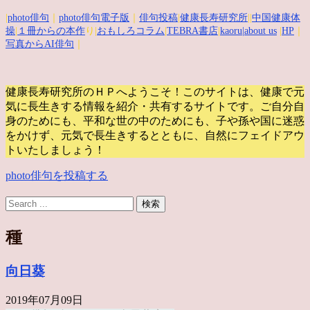
|
photo俳句
｜
photo俳句電子版
｜
俳句投稿
|
健康長寿研究所
||
中国健康体
操
|
１冊からの本作
り|
おもしろコラム
|
TEBRA書店
|
kaoru
|about us
|
HP
｜
写真からAI俳句
｜
健康長寿研究所のＨＰへようこそ！このサイトは、健康で元
気に長生きする情報を紹介・共有するサイトです。
ご自分自
身のためにも、平和な世の中のためにも、子や孫や国に迷惑
をかけず、元気で長生きするとともに、自然にフェイドアウ
トいたしましょう！
photo俳句を投稿する
種
向日葵
2019年07月09日