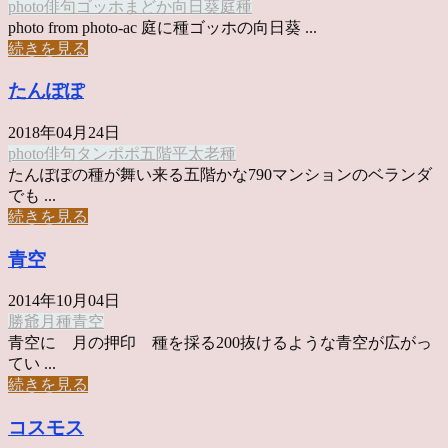
photo俳句
ゴッホ
まどか
向日葵
庭
種
photo from photo-ac 庭に種ゴッホの向日葵 ...
続きを見る
たんぽぽ
2018年04月24日
photo俳句
タンポポ
五階
平太老
種
たんぽぽの種が舞い来る五階かな790マンションのベランダ
でも ...
続きを見る
青空
2014年10月04日
勝爺
月
種
青空
青空に 月の押印 種を採る200抜けるような青空が広がっ
てい ...
続きを見る
コスモス