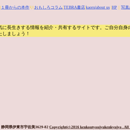
|
１冊からの本作
り|
おもしろコラム
|
TEBRA書店
|
kaoru
|about us
|
HP
｜
写真
気に長生きする情報を紹介・共有するサイトです。
ご自分自身
たしましょう！
静岡県伊東市宇佐美3629-82
Copyright(c) 2016 kenkoutyoujyukenkyujyo
. All