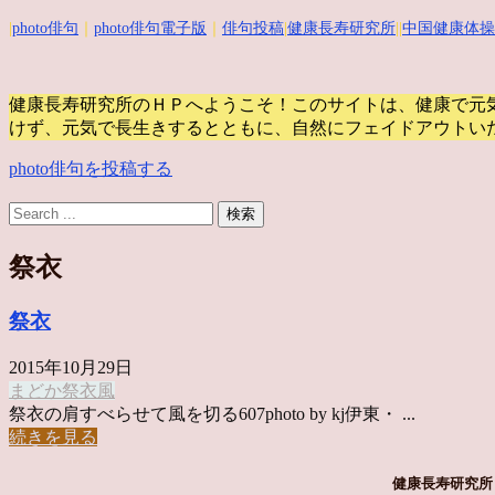
|
photo俳句
｜
photo俳句電子版
｜
俳句投稿
|
健康長寿研究所
||
中国健康体操
健康長寿研究所のＨＰへようこそ！このサイトは、健康で元
けず、元気で長生きするとともに、自然にフェイドアウトい
photo俳句を投稿する
祭衣
祭衣
2015年10月29日
まどか
祭衣
風
祭衣の肩すべらせて風を切る607photo by kj伊東・ ...
続きを見る
健康長寿研究所 