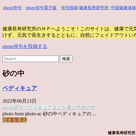
|
photo俳句
｜
photo俳句電子版
｜
俳句投稿
|
健康長寿研究所
||
中国健康体操
健康長寿研究所のＨＰへようこそ！このサイトは、健康で元
けず、元気で長生きするとともに、自然にフェイドアウトい
photo俳句を投稿する
砂の中
ペディキュア
2022年06月23日
photo俳句
ペディキュア
まどか
夏の色
砂の中
photo from photo-ac 砂の中ペディキュアの ...
続きを見る
健康長寿研究所 