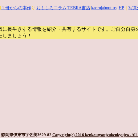
|
１冊からの本作
り|
おもしろコラム
|
TEBRA書店
|
kaoru
|about us
|
HP
｜
写真
気に長生きする情報を紹介・共有するサイトです。
ご自分自身
たしましょう！
静岡県伊東市宇佐美3629-82
Copyright(c) 2016 kenkoutyoujyukenkyujyo
. All