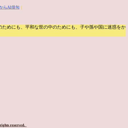
からAI俳句
｜
のためにも、平和な世の中のためにも、子や孫や国に迷惑をか
 rights reserved.