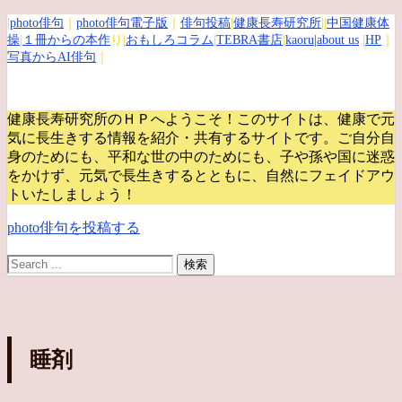
|
photo俳句
｜
photo俳句電子版
｜
俳句投稿
|
健康長寿研究所
||
中国健康体
操
|
１冊からの本作
り|
おもしろコラム
|
TEBRA書店
|
kaoru
|about us
|
HP
｜
写真からAI俳句
｜
健康長寿研究所のＨＰへようこそ！このサイトは、健康で元
気に長生きする情報を紹介・共有するサイトです。
ご自分自
身のためにも、平和な世の中のためにも、子や孫や国に迷惑
をかけず、元気で長生きするとともに、自然にフェイドアウ
トいたしましょう！
photo俳句を投稿する
睡剤