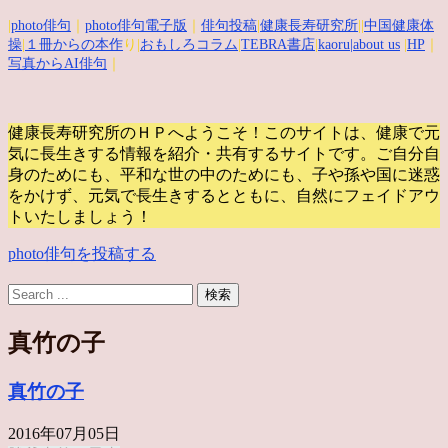
|
photo俳句
｜
photo俳句電子版
｜
俳句投稿
|
健康長寿研究所
||
中国健康体
操
|
１冊からの本作
り|
おもしろコラム
|
TEBRA書店
|
kaoru
|about us
|
HP
｜
写真からAI俳句
｜
健康長寿研究所のＨＰへようこそ！このサイトは、健康で元
気に長生きする情報を紹介・共有するサイトです。
ご自分自
身のためにも、平和な世の中のためにも、子や孫や国に迷惑
をかけず、元気で長生きするとともに、自然にフェイドアウ
トいたしましょう！
photo俳句を投稿する
真竹の子
真竹の子
2016年07月05日