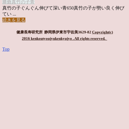
勝爺
真竹の子
青
真竹の子ぐんぐん伸びて深い青650真竹の子が勢い良く伸び
てい ...
続きを見る
健康長寿研究所 静岡県伊東市宇佐美3629-82
Copyright(c)
2016 kenkoutyoujyukenkyujyo
. All rights reserved.
Top