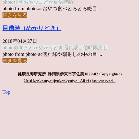
photo俳句
おやつ
まどか
目借時
瞼
photo from photo-acおやつ食べとろとろ瞼目 ...
続きを見る
目借時（めかりどき）
2018年04月27日
photo俳句
まどか
めかりどき
濡れ縁
目借時
陽射し
photo from photo-ac濡れ縁や陽射しの中の目 ...
続きを見る
健康長寿研究所 静岡県伊東市宇佐美3629-82
Copyright(c)
2016 kenkoutyoujyukenkyujyo
. All rights reserved.
Top