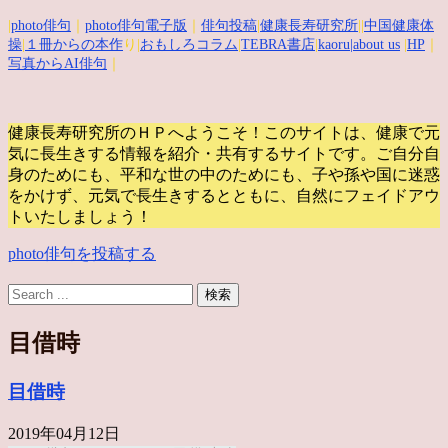
|
photo俳句
｜
photo俳句電子版
｜
俳句投稿
|
健康長寿研究所
||
中国健康体
操
|
１冊からの本作
り|
おもしろコラム
|
TEBRA書店
|
kaoru
|about us
|
HP
｜
写真からAI俳句
｜
健康長寿研究所のＨＰへようこそ！このサイトは、健康で元
気に長生きする情報を紹介・共有するサイトです。
ご自分自
身のためにも、平和な世の中のためにも、子や孫や国に迷惑
をかけず、元気で長生きするとともに、自然にフェイドアウ
トいたしましょう！
photo俳句を投稿する
目借時
目借時
2019年04月12日