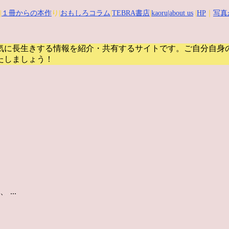
|
１冊からの本作
り|
おもしろコラム
|
TEBRA書店
|
kaoru
|about us
|
HP
｜
写真
気に長生きする情報を紹介・共有するサイトです。
ご自分自身
たしましょう！
...