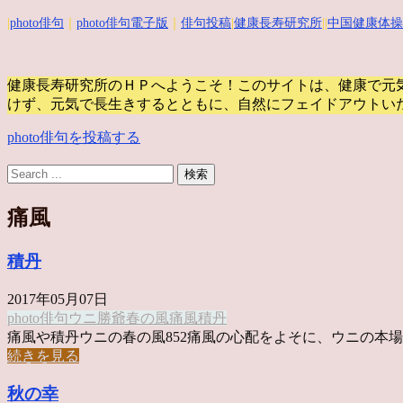
|
photo俳句
｜
photo俳句電子版
｜
俳句投稿
|
健康長寿研究所
||
中国健康体操
健康長寿研究所のＨＰへようこそ！このサイトは、健康で元
けず、元気で長生きするとともに、自然にフェイドアウトい
photo俳句を投稿する
痛風
積丹
2017年05月07日
photo俳句
ウニ
勝爺
春の風
痛風
積丹
痛風や積丹ウニの春の風852痛風の心配をよそに、ウニの本場、 
続きを見る
秋の幸