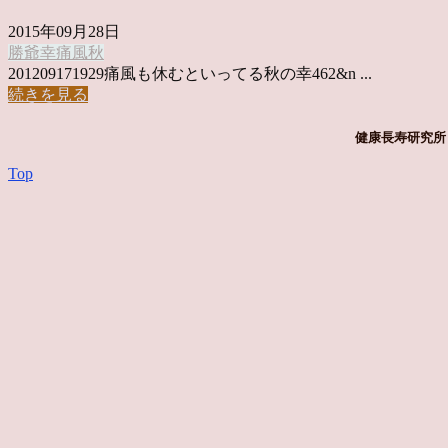
2015年09月28日
勝爺
幸
痛風
秋
201209171929痛風も休むといってる秋の幸462&n ...
続きを見る
健康長寿研究所 
Top