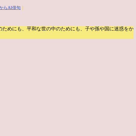
からAI俳句
｜
のためにも、平和な世の中のためにも、子や孫や国に迷惑をか