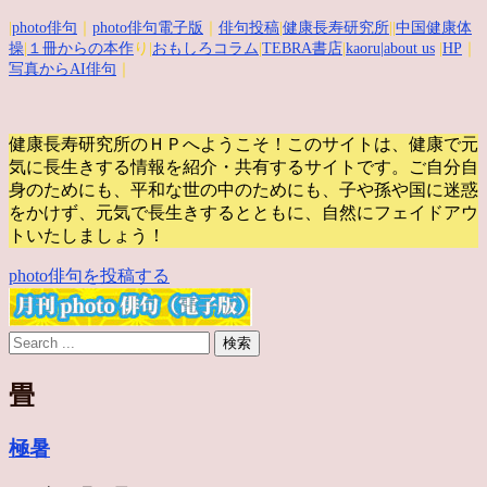
|
photo俳句
｜
photo俳句電子版
｜
俳句投稿
|
健康長寿研究所
||
中国健康体
操
|
１冊からの本作
り|
おもしろコラム
|
TEBRA書店
|
kaoru
|about us
|
HP
｜
写真からAI俳句
｜
健康長寿研究所のＨＰへようこそ！このサイトは、健康で元
気に長生きする情報を紹介・共有するサイトです。
ご自分自
身のためにも、平和な世の中のためにも、子や孫や国に迷惑
をかけず、元気で長生きするとともに、自然にフェイドアウ
トいたしましょう！
photo俳句を投稿する
畳
極暑