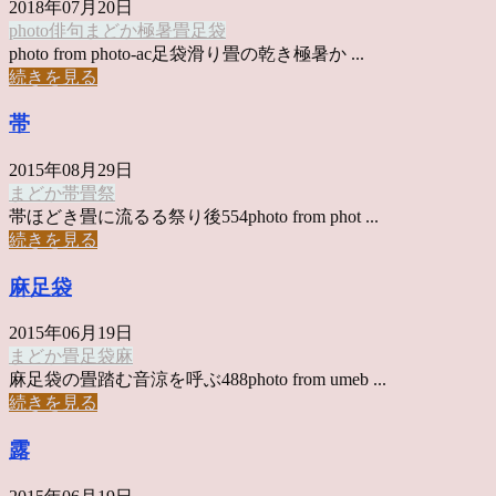
2018年07月20日
photo俳句
まどか
極暑
畳
足袋
photo from photo-ac足袋滑り畳の乾き極暑か ...
続きを見る
帯
2015年08月29日
まどか
帯
畳
祭
帯ほどき畳に流るる祭り後554photo from phot ...
続きを見る
麻足袋
2015年06月19日
まどか
畳
足袋
麻
麻足袋の畳踏む音涼を呼ぶ488photo from umeb ...
続きを見る
露