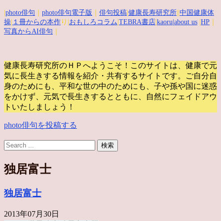
|
photo俳句
｜
photo俳句電子版
｜
俳句投稿
|
健康長寿研究所
||
中国健康体
操
|
１冊からの本作
り|
おもしろコラム
|
TEBRA書店
|
kaoru
|about us
|
HP
｜
写真からAI俳句
｜
健康長寿研究所のＨＰへようこそ！このサイトは、健康で元
気に長生きする情報を紹介・共有するサイトです。
ご自分自
身のためにも、平和な世の中のためにも、子や孫や国に迷惑
をかけず、元気で長生きするとともに、自然にフェイドアウ
トいたしましょう！
photo俳句を投稿する
独居富士
独居富士
2013年07月30日