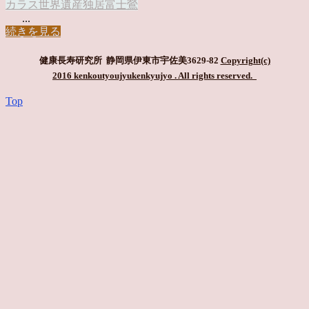
カラス
世界遺産
独居富士
鶯
...
続きを見る
健康長寿研究所 静岡県伊東市宇佐美3629-82
Copyright(c)
2016 kenkoutyoujyukenkyujyo
. All rights reserved.
Top