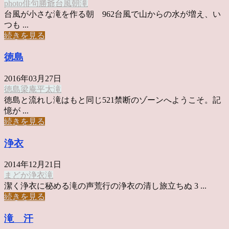
photo俳句
勝爺
台風
朝
滝
台風が小さな滝を作る朝 962台風で山からの水が増え、い
つも ...
続きを見る
徳島
2016年03月27日
徳島
梁庵平太
滝
徳島と流れし滝はもと同じ521禁断のゾーンへようこそ。記
憶が ...
続きを見る
浄衣
2014年12月21日
まどか
浄衣
滝
潔く浄衣に秘める滝の声荒行の浄衣の清し旅立ちぬ 3 ...
続きを見る
滝 汗