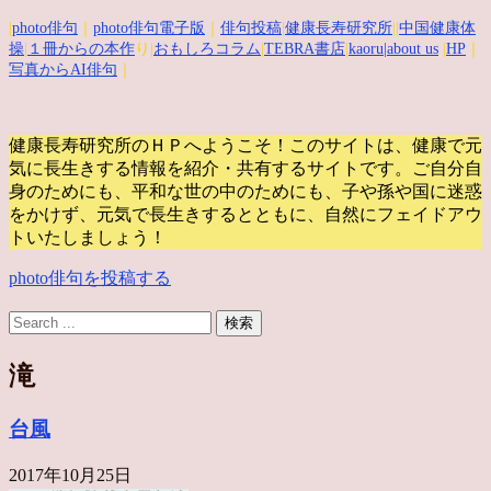
|
photo俳句
｜
photo俳句電子版
｜
俳句投稿
|
健康長寿研究所
||
中国健康体
操
|
１冊からの本作
り|
おもしろコラム
|
TEBRA書店
|
kaoru
|about us
|
HP
｜
写真からAI俳句
｜
健康長寿研究所のＨＰへようこそ！このサイトは、健康で元
気に長生きする情報を紹介・共有するサイトです。
ご自分自
身のためにも、平和な世の中のためにも、子や孫や国に迷惑
をかけず、元気で長生きするとともに、自然にフェイドアウ
トいたしましょう！
photo俳句を投稿する
滝
台風
2017年10月25日