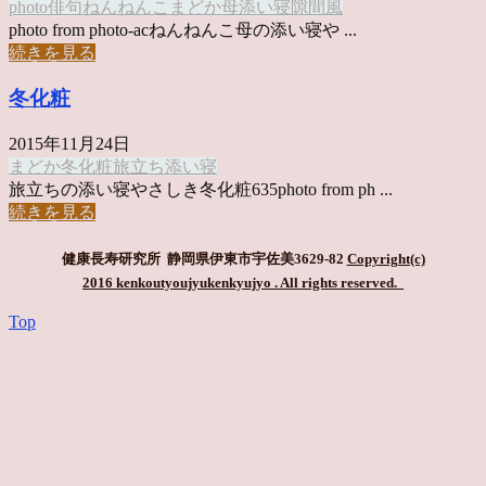
photo俳句
ねんねんこ
まどか
母
添い寝
隙間風
photo from photo-acねんねんこ母の添い寝や ...
続きを見る
冬化粧
2015年11月24日
まどか
冬化粧
旅立ち
添い寝
旅立ちの添い寝やさしき冬化粧635photo from ph ...
続きを見る
健康長寿研究所 静岡県伊東市宇佐美3629-82
Copyright(c)
2016 kenkoutyoujyukenkyujyo
. All rights reserved.
Top