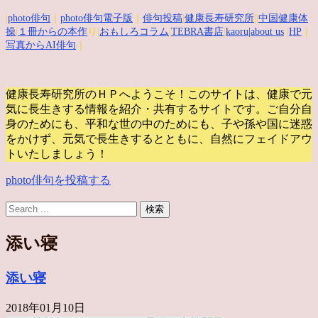
|
photo俳句
｜
photo俳句電子版
｜
俳句投稿
|
健康長寿研究所
||
中国健康体
操
|
１冊からの本作
り|
おもしろコラム
|
TEBRA書店
|
kaoru
|about us
|
HP
｜
写真からAI俳句
｜
健康長寿研究所のＨＰへようこそ！このサイトは、健康で元
気に長生きする情報を紹介・共有するサイトです。
ご自分自
身のためにも、平和な世の中のためにも、子や孫や国に迷惑
をかけず、元気で長生きするとともに、自然にフェイドアウ
トいたしましょう！
photo俳句を投稿する
添い寝
添い寝
2018年01月10日