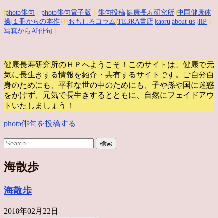
|
photo俳句
｜
photo俳句電子版
｜
俳句投稿
|
健康長寿研究所
||
中国健康体
操
|
１冊からの本作
り|
おもしろコラム
|
TEBRA書店
|
kaoru
|about us
|
HP
｜
写真からAI俳句
｜
健康長寿研究所のＨＰへようこそ！このサイトは、健康で元
気に長生きする情報を紹介・共有するサイトです。
ご自分自
身のためにも、平和な世の中のためにも、子や孫や国に迷惑
をかけず、元気で長生きするとともに、自然にフェイドアウ
トいたしましょう！
photo俳句を投稿する
海散歩
海散歩
2018年02月22日