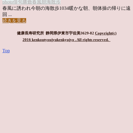
photo俳句
勝爺
春風
朝
海散歩
春風に誘われ今朝の海散歩1034暖かな朝、朝体操の帰りに遠
回 ...
続きを見る
健康長寿研究所 静岡県伊東市宇佐美3629-82
Copyright(c)
2016 kenkoutyoujyukenkyujyo
. All rights reserved.
Top