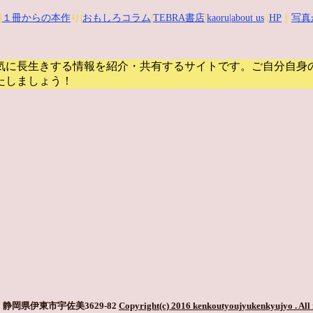
|
１冊からの本作
り|
おもしろコラム
|
TEBRA書店
|
kaoru
|about us
|
HP
｜
写真
気に長生きする情報を紹介・共有するサイトです。
ご自分自身
たしましょう！
静岡県伊東市宇佐美3629-82
Copyright(c) 2016 kenkoutyoujyukenkyujyo
. All