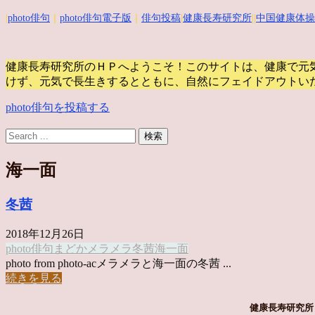
|
photo俳句
｜
photo俳句電子版
｜
俳句投稿
|
健康長寿研究所
||
中国健康体操
健康長寿研究所のＨＰへようこそ！このサイトは、健康で元
けず、元気で長生きするとともに、自然にフェイドアウトい
photo俳句を投稿する
海一面
冬茜
2018年12月26日
photo俳句
まどか
メラメラ
冬茜
海一面
photo from photo-acメラメラと海一面の冬茜 ...
続きを見る
健康長寿研究所 