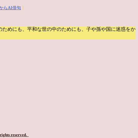
からAI俳句
｜
のためにも、平和な世の中のためにも、子や孫や国に迷惑をか
 rights reserved.