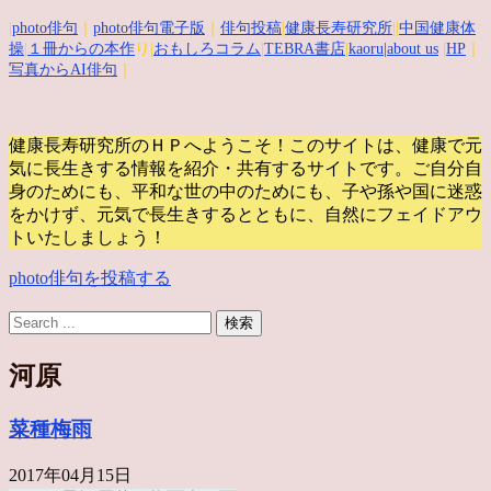
|
photo俳句
｜
photo俳句電子版
｜
俳句投稿
|
健康長寿研究所
||
中国健康体
操
|
１冊からの本作
り|
おもしろコラム
|
TEBRA書店
|
kaoru
|about us
|
HP
｜
写真からAI俳句
｜
健康長寿研究所のＨＰへようこそ！このサイトは、健康で元
気に長生きする情報を紹介・共有するサイトです。
ご自分自
身のためにも、平和な世の中のためにも、子や孫や国に迷惑
をかけず、元気で長生きするとともに、自然にフェイドアウ
トいたしましょう！
photo俳句を投稿する
河原
菜種梅雨
2017年04月15日