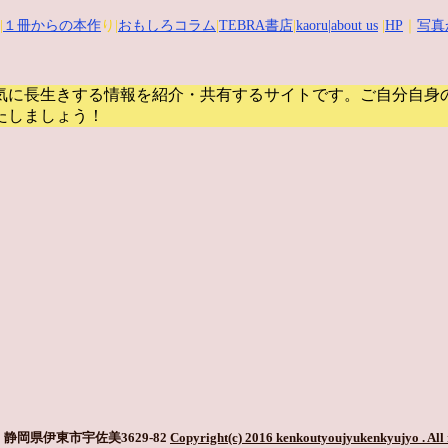
|
１冊からの本作
り|
おもしろコラム
|
TEBRA書店
|
kaoru
|about us
|
HP
｜
写真
気に長生きする情報を紹介・共有するサイトです。
ご自分自身
たしましょう！
静岡県伊東市宇佐美3629-82
Copyright(c) 2016 kenkoutyoujyukenkyujyo
. All