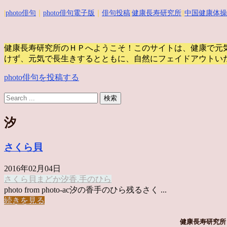
|
photo俳句
｜
photo俳句電子版
｜
俳句投稿
|
健康長寿研究所
||
中国健康体操
健康長寿研究所のＨＰへようこそ！このサイトは、健康で元
けず、元気で長生きするとともに、自然にフェイドアウトい
photo俳句を投稿する
汐
さくら貝
2016年02月04日
さくら貝
まどか
汐
香.手のひら
photo from photo-ac汐の香手のひら残るさく ...
続きを見る
健康長寿研究所 