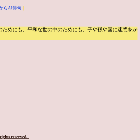
からAI俳句
｜
のためにも、平和な世の中のためにも、子や孫や国に迷惑をか
 rights reserved.