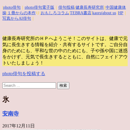
|
photo俳句
｜
photo俳句電子版
｜
俳句投稿
|
健康長寿研究所
||
中国健康体
操
|
１冊からの本作
り|
おもしろコラム
|
TEBRA書店
|
kaoru
|about us
|
HP
｜
写真からAI俳句
｜
健康長寿研究所のＨＰへようこそ！このサイトは、健康で元
気に長生きする情報を紹介・共有するサイトです。
ご自分自
身のためにも、平和な世の中のためにも、子や孫や国に迷惑
をかけず、元気で長生きするとともに、自然にフェイドアウ
トいたしましょう！
photo俳句を投稿する
氷
安南寺
2017年12月11日