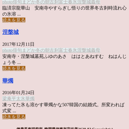
photo俳句
まどか
冬の朝
古刹
富士
春
氷
涅槃城
義母
臨済宗龍華山 安南寺やすらぎし悟りの世界冬古刹時流れ心
の氷溶 ...
続きを見る
涅槃城
2017年12月11日
photo俳句
まどか
冬の朝
古刹
富士
春
氷
涅槃城
義母
安南寺・涅槃城墓苑ふゆのあさ ははとあねすむ ねはんじ
ょう冬 ...
続きを見る
華燭
2016年01月24日
梁庵平太
氷
華燭
凍ってた氷も溶かす華燭かな507韓国の結婚式。所変われば
式変 ...
続きを見る