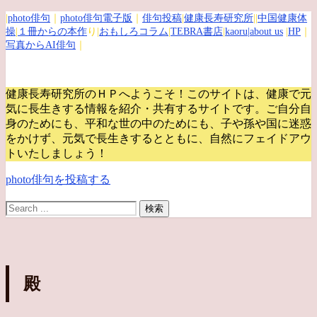
|
photo俳句
｜
photo俳句電子版
｜
俳句投稿
|
健康長寿研究所
||
中国健康体
操
|
１冊からの本作
り|
おもしろコラム
|
TEBRA書店
|
kaoru
|about us
|
HP
｜
写真からAI俳句
｜
健康長寿研究所のＨＰへようこそ！このサイトは、健康で元
気に長生きする情報を紹介・共有するサイトです。
ご自分自
身のためにも、平和な世の中のためにも、子や孫や国に迷惑
をかけず、元気で長生きするとともに、自然にフェイドアウ
トいたしましょう！
photo俳句を投稿する
殿