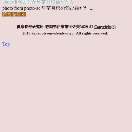
photo俳句
まどか
早苗月
棺
袖だたみ
photo from photo-ac 早苗月棺の匂ひ袖だた ...
続きを見る
健康長寿研究所 静岡県伊東市宇佐美3629-82
Copyright(c)
2016 kenkoutyoujyukenkyujyo
. All rights reserved.
Top