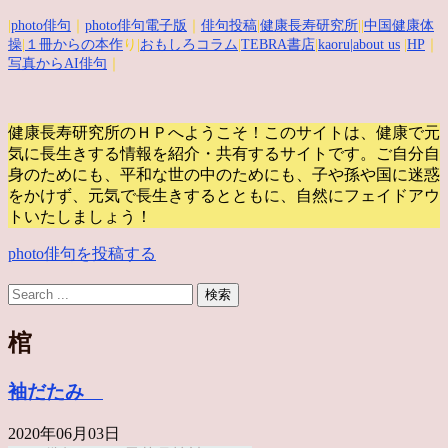
|
photo俳句
｜
photo俳句電子版
｜
俳句投稿
|
健康長寿研究所
||
中国健康体
操
|
１冊からの本作
り|
おもしろコラム
|
TEBRA書店
|
kaoru
|about us
|
HP
｜
写真からAI俳句
｜
健康長寿研究所のＨＰへようこそ！このサイトは、健康で元
気に長生きする情報を紹介・共有するサイトです。
ご自分自
身のためにも、平和な世の中のためにも、子や孫や国に迷惑
をかけず、元気で長生きするとともに、自然にフェイドアウ
トいたしましょう！
photo俳句を投稿する
棺
袖だたみ
2020年06月03日